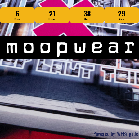
6
21
38
29
Days
Hours
Mins
Secs
Powered by:
WPBrigade