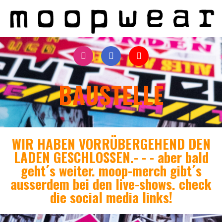
BAUSTELLE
WIR HABEN VORRÜBERGEHEND DEN
LADEN GESCHLOSSEN.- - - aber bald
geht´s weiter. moop-merch gibt´s
ausserdem bei den live-shows. check
die social media links!